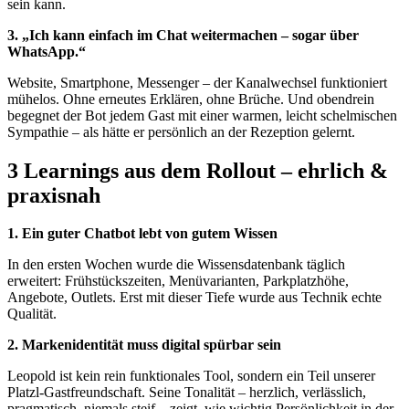
sein kann.
3. „Ich kann einfach im Chat weitermachen – sogar über
WhatsApp.“
Website, Smartphone, Messenger – der Kanalwechsel funktioniert
mühelos. Ohne erneutes Erklären, ohne Brüche. Und obendrein
begegnet der Bot jedem Gast mit einer warmen, leicht schelmischen
Sympathie – als hätte er persönlich an der Rezeption gelernt.
3 Learnings aus dem Rollout – ehrlich &
praxisnah
1. Ein guter Chatbot lebt von gutem Wissen
In den ersten Wochen wurde die Wissensdatenbank täglich
erweitert: Frühstückszeiten, Menüvarianten, Parkplatzhöhe,
Angebote, Outlets. Erst mit dieser Tiefe wurde aus Technik echte
Qualität.
2. Markenidentität muss digital spürbar sein
Leopold ist kein rein funktionales Tool, sondern ein Teil unserer
Platzl-Gastfreundschaft. Seine Tonalität – herzlich, verlässlich,
pragmatisch, niemals steif – zeigt, wie wichtig Persönlichkeit in der