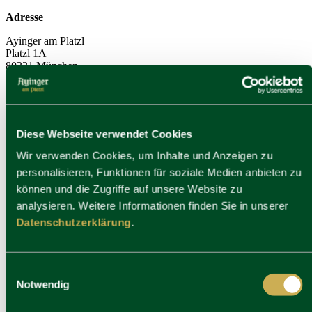
Adresse
Ayinger am Platzl
Platzl 1A
80331 München
Kontakt
T
+49 (0)89 23 703 666
Diese Webseite verwendet Cookies
E
servus@ayinger-am-platzl.de
Wir verwenden Cookies, um Inhalte und Anzeigen zu
personalisieren, Funktionen für soziale Medien anbieten zu
können und die Zugriffe auf unsere Website zu
Guest Rating Score™
analysieren. Weitere Informationen finden Sie in unserer
Datenschutzerklärung
.
9.1
/
10
476 reviews
Einwilligungsauswahl
2 quellen
Notwendig
Social Media
Kontakt